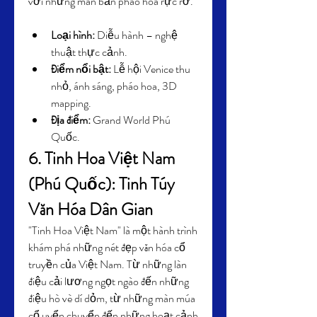
với những màn bắn pháo hoa rực rỡ.
Loại hình:
 Diễu hành – nghệ 
thuật thực cảnh.
Điểm nổi bật:
 Lễ hội Venice thu 
nhỏ, ánh sáng, pháo hoa, 3D 
mapping.
Địa điểm:
 Grand World Phú 
Quốc.
6. Tinh Hoa Việt Nam 
(Phú Quốc): Tinh Túy 
Văn Hóa Dân Gian
"Tinh Hoa Việt Nam" là một hành trình 
khám phá những nét đẹp văn hóa cổ 
truyền của Việt Nam. Từ những làn 
điệu cải lương ngọt ngào đến những 
điệu hò vè dí dỏm, từ những màn múa 
cổ uyển chuyển đến những hoạt cảnh 