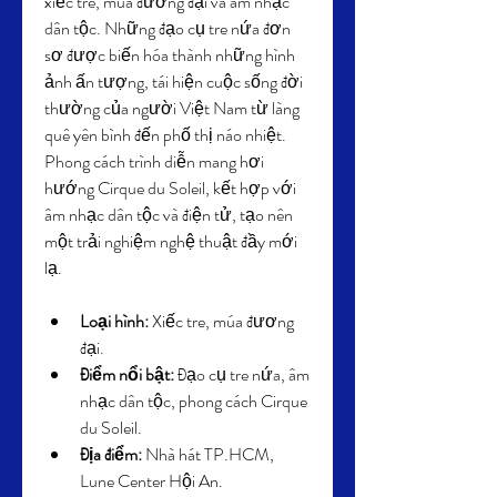
xiếc tre, múa đương đại và âm nhạc 
dân tộc. Những đạo cụ tre nứa đơn 
sơ được biến hóa thành những hình 
ảnh ấn tượng, tái hiện cuộc sống đời 
thường của người Việt Nam từ làng 
quê yên bình đến phố thị náo nhiệt. 
Phong cách trình diễn mang hơi 
hướng Cirque du Soleil, kết hợp với 
âm nhạc dân tộc và điện tử, tạo nên 
một trải nghiệm nghệ thuật đầy mới 
lạ.
Loại hình:
 Xiếc tre, múa đương 
đại.
Điểm nổi bật:
 Đạo cụ tre nứa, âm 
nhạc dân tộc, phong cách Cirque 
du Soleil.
Địa điểm:
 Nhà hát TP.HCM, 
Lune Center Hội An.