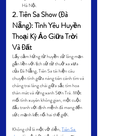
Hà Nội.
2. Tiên Sa Show (Đà 
Nẵng): Tình Yêu Huyền 
Thoại Kỳ Ảo Giữa Trời 
Và Đất
Lấy cảm hứng từ huyền sử lãng mạn 
gắn liền với lịch sử từ thuở xa xưa 
của Đà Nẵng, Tiên Sa tái hiện câu 
chuyện tình giữa nàng tiên cánh tím và 
chàng trai làng chài giữa sắc tím hoa 
thàn mát và rừng xanh Sơn Trà. Một 
mối tình xuyên không gian, một cuộc 
đấu tranh với định mệnh đã mang đến 
sức mạnh kết nối hai thế giới.
Không chỉ là một vở diễn, 
Tiên Sa 