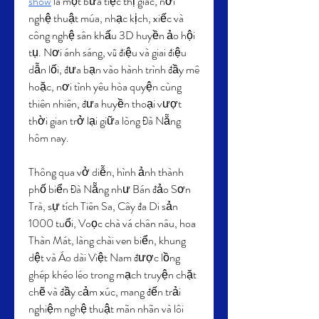
show
 là một bữa tiệc thị giác, nơi 
nghệ thuật múa, nhạc kịch, xiếc và 
công nghệ sân khấu 3D huyền ảo hội 
tụ. Nơi ánh sáng, vũ điệu và giai điệu 
dẫn lối, đưa bạn vào hành trình đầy mê 
hoặc, nơi tình yêu hòa quyện cùng 
thiên nhiên, đưa huyền thoại vượt 
thời gian trở lại giữa lòng Đà Nẵng 
hôm nay.
Thông qua vở diễn, hình ảnh thành 
phố biển Đà Nẵng như Bán đảo Sơn 
Trà, sự tích Tiên Sa, Cây đa Di sản 
1000 tuổi, Voọc chà vá chân nâu, hoa 
Thàn Mát, làng chài ven biển, khung 
dệt và Áo dài Việt Nam được lồng 
ghép khéo léo trong mạch truyện chặt 
chẽ và đầy cảm xúc, mang đến trải 
nghiệm nghệ thuật mãn nhãn và lôi 