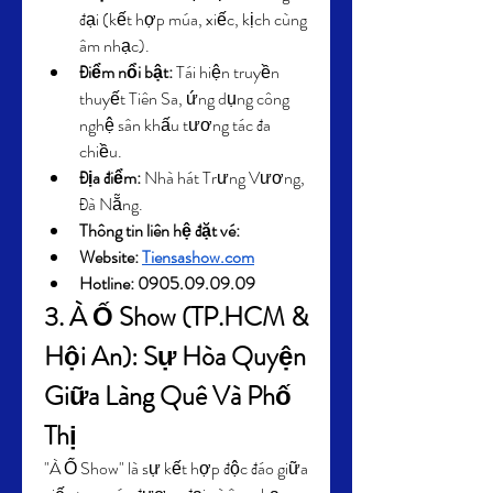
đại (kết hợp múa, xiếc, kịch cùng 
âm nhạc).
Điểm nổi bật:
 Tái hiện truyền 
thuyết Tiên Sa, ứng dụng công 
nghệ sân khấu tương tác đa 
chiều.
Địa điểm:
 Nhà hát Trưng Vương, 
Đà Nẵng.
Thông tin liên hệ đặt vé: 
Website: 
Tiensashow.com
Hotline: 0905.09.09.09
3. À Ố Show (TP.HCM & 
Hội An): Sự Hòa Quyện 
Giữa Làng Quê Và Phố 
Thị
"À Ố Show" là sự kết hợp độc đáo giữa 