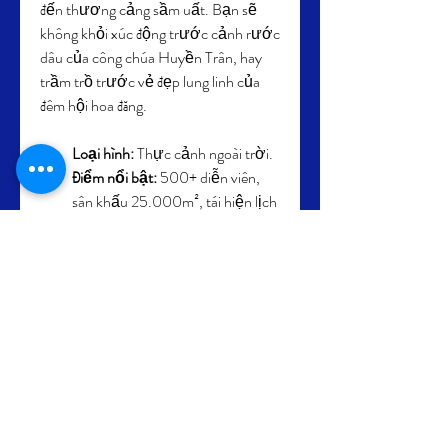
đến thương cảng sầm uất. Bạn sẽ 
không khỏi xúc động trước cảnh rước 
dâu của công chúa Huyền Trân, hay 
trầm trồ trước vẻ đẹp lung linh của 
đêm hội hoa đăng.
Loại hình:
 Thực cảnh ngoài trời.
Điểm nổi bật:
 500+ diễn viên, 
sân khấu 25.000m², tái hiện lịch 
sử – văn hóa Hội An qua 5 
chương.
Địa điểm:
 Công viên Ấn Tượng 
Hội An.
9. Tata Show (Nha 
Trang): Câu Chuyện 
Phép Màu Giữa Vịnh 
Biển