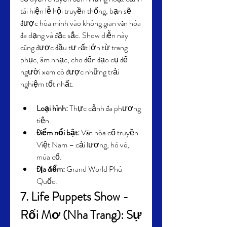
tái hiện lễ hội truyền thống, bạn sẽ 
được hòa mình vào không gian văn hóa 
đa dạng và đặc sắc. Show diễn này 
cũng được đầu tư rất lớn từ trang 
phục, âm nhạc, cho đến đạo cụ để 
người xem có được những trải 
nghiệm tốt nhất.
Loại hình:
 Thực cảnh đa phương 
tiện.
Điểm nổi bật:
 Văn hóa cổ truyền 
Việt Nam – cải lương, hò vè, 
múa cổ.
Địa điểm:
 Grand World Phú 
Quốc.
7. Life Puppets Show - 
Rối Mơ (Nha Trang): Sự 