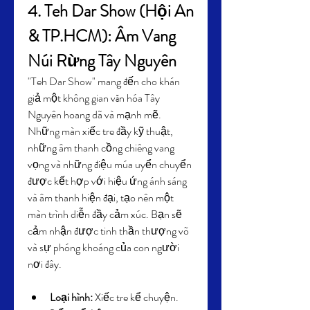
4. Teh Dar Show (Hội An 
& TP.HCM): Âm Vang 
Núi Rừng Tây Nguyên
"Teh Dar Show" mang đến cho khán 
giả một không gian văn hóa Tây 
Nguyên hoang dã và mạnh mẽ. 
Những màn xiếc tre đầy kỹ thuật, 
những âm thanh cồng chiêng vang 
vọng và những điệu múa uyển chuyển 
được kết hợp với hiệu ứng ánh sáng 
và âm thanh hiện đại, tạo nên một 
màn trình diễn đầy cảm xúc. Bạn sẽ 
cảm nhận được tinh thần thượng võ 
và sự phóng khoáng của con người 
nơi đây.
Loại hình:
 Xiếc tre kể chuyện.