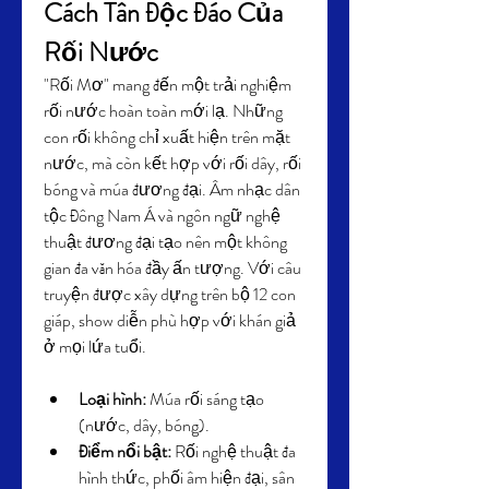
Cách Tân Độc Đáo Của 
Rối Nước
"Rối Mơ" mang đến một trải nghiệm 
rối nước hoàn toàn mới lạ. Những 
con rối không chỉ xuất hiện trên mặt 
nước, mà còn kết hợp với rối dây, rối 
bóng và múa đương đại. Âm nhạc dân 
tộc Đông Nam Á và ngôn ngữ nghệ 
thuật đương đại tạo nên một không 
gian đa văn hóa đầy ấn tượng. Với câu 
truyện được xây dựng trên bộ 12 con 
giáp, show diễn phù hợp với khán giả 
ở mọi lứa tuổi.
Loại hình:
 Múa rối sáng tạo 
(nước, dây, bóng).
Điểm nổi bật:
 Rối nghệ thuật đa 
hình thức, phối âm hiện đại, sân 