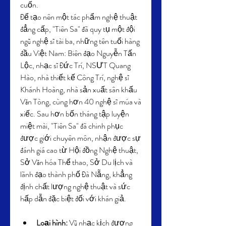
cuốn.
Để tạo nên một tác phẩm nghệ thuật 
đẳng cấp, "Tiên Sa" đã quy tụ một đội 
ngũ nghệ sĩ tài ba, những tên tuổi hàng 
đầu Việt Nam: Biên đạo Nguyễn Tấn 
Lộc, nhạc sĩ Đức Trí, NSƯT Quang 
Hào, nhà thiết kế Công Trí, nghệ sĩ 
Khánh Hoàng, nhà sản xuất sân khấu 
Văn Tòng, cùng hơn 40 nghệ sĩ múa và 
xiếc. Sau hơn bốn tháng tập luyện 
miệt mài, "Tiên Sa" đã chinh phục 
được giới chuyên môn, nhận được sự 
đánh giá cao từ Hội đồng Nghệ thuật, 
Sở Văn hóa Thể thao, Sở Du lịch và 
lãnh đạo thành phố Đà Nẵng, khẳng 
định chất lượng nghệ thuật và sức 
hấp dẫn đặc biệt đối với khán giả.
Loại hình:
 Vũ nhạc kịch đương 