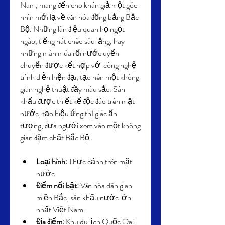
Nam, mang đến cho khán giả một góc 
nhìn mới lạ về văn hóa đồng bằng Bắc 
Bộ. Những làn điệu quan họ ngọt 
ngào, tiếng hát chèo sâu lắng, hay 
những màn múa rối nước uyển 
chuyển được kết hợp với công nghệ 
trình diễn hiện đại, tạo nên một không 
gian nghệ thuật đầy màu sắc. Sân 
khấu được thiết kế độc đáo trên mặt 
nước, tạo hiệu ứng thị giác ấn 
tượng, đưa người xem vào một không 
gian đậm chất Bắc Bộ.
Loại hình:
 Thực cảnh trên mặt 
nước.
Điểm nổi bật:
 Văn hóa dân gian 
miền Bắc, sân khấu nước lớn 
nhất Việt Nam.
Địa điểm:
 Khu du lịch Quốc Oai, 