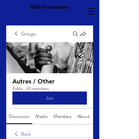
NLPI Foundation
Groups
Autres / Other
Public
·
65 members
Join
Discussion
Media
Members
About
Back