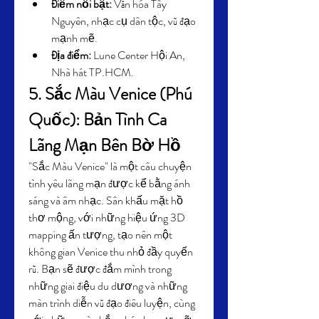
Điểm nổi bật:
 Văn hóa Tây 
Nguyên, nhạc cụ dân tộc, vũ đạo 
mạnh mẽ.
Địa điểm:
 Lune Center Hội An, 
Nhà hát TP.HCM.
5. Sắc Màu Venice (Phú 
Quốc): Bản Tình Ca 
Lãng Mạn Bên Bờ Hồ
"Sắc Màu Venice" là một câu chuyện 
tình yêu lãng mạn được kể bằng ánh 
sáng và âm nhạc. Sân khấu mặt hồ 
thơ mộng, với những hiệu ứng 3D 
mapping ấn tượng, tạo nên một 
không gian Venice thu nhỏ đầy quyến 
rũ. Bạn sẽ được đắm mình trong 
những giai điệu du dương và những 
màn trình diễn vũ đạo điêu luyện, cùng 