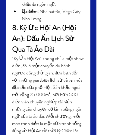
khấu đa ngôn ngữ.
Địa điểm:
 Nhà hát Đó, Vega City 
Nha Trang.
8. Ký Ức Hội An (Hội 
An): Dấu Ấn Lịch Sử 
Qua Tà Áo Dài
"Ký Ức Hội An" không chỉ là một show 
diễn, đó là một chuyến du hành 
ngược dòng thời gian, đưa bạn đến 
với những giai đoạn lịch sử và văn hóa 
đặc sắc của phố Hội. Sân khấu ngoài 
trời rộng 25.000m², nơi hơn 500 
diễn viên chuyên nghiệp tái hiện 
những câu chuyện cổ kính bằng ngôn 
ngữ của tà áo dài. Mỗi chương, mỗi 
màn trình diễn là một bức tranh sống 
động về Hội An từ thời kỳ Chăm Pa 