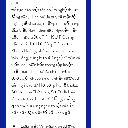
cuốn.
Để tạo nên một tác phẩm nghệ thuật 
đẳng cấp, "Tiên Sa" đã quy tụ một đội 
ngũ nghệ sĩ tài ba, những tên tuổi hàng 
đầu Việt Nam: Biên đạo Nguyễn Tấn 
Lộc, nhạc sĩ Đức Trí, NSƯT Quang 
Hào, nhà thiết kế Công Trí, nghệ sĩ 
Khánh Hoàng, nhà sản xuất sân khấu 
Văn Tòng, cùng hơn 40 nghệ sĩ múa và 
xiếc. Sau hơn bốn tháng tập luyện 
miệt mài, "Tiên Sa" đã chinh phục 
được giới chuyên môn, nhận được sự 
đánh giá cao từ Hội đồng Nghệ thuật, 
Sở Văn hóa Thể thao, Sở Du lịch và 
lãnh đạo thành phố Đà Nẵng, khẳng 
định chất lượng nghệ thuật và sức 
hấp dẫn đặc biệt đối với khán giả.
Loại hình:
 Vũ nhạc kịch đương 