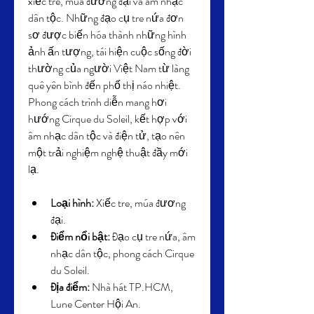
xiếc tre, múa đương đại và âm nhạc 
dân tộc. Những đạo cụ tre nứa đơn 
sơ được biến hóa thành những hình 
ảnh ấn tượng, tái hiện cuộc sống đời 
thường của người Việt Nam từ làng 
quê yên bình đến phố thị náo nhiệt. 
Phong cách trình diễn mang hơi 
hướng Cirque du Soleil, kết hợp với 
âm nhạc dân tộc và điện tử, tạo nên 
một trải nghiệm nghệ thuật đầy mới 
lạ.
Loại hình:
 Xiếc tre, múa đương 
đại.
Điểm nổi bật:
 Đạo cụ tre nứa, âm 
nhạc dân tộc, phong cách Cirque 
du Soleil.
Địa điểm:
 Nhà hát TP.HCM, 
Lune Center Hội An.