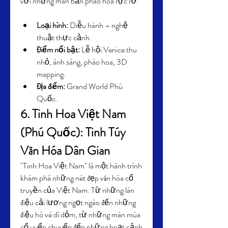
với những màn bắn pháo hoa rực rỡ.
Loại hình:
 Diễu hành – nghệ 
thuật thực cảnh.
Điểm nổi bật:
 Lễ hội Venice thu 
nhỏ, ánh sáng, pháo hoa, 3D 
mapping.
Địa điểm:
 Grand World Phú 
Quốc.
6. Tinh Hoa Việt Nam 
(Phú Quốc): Tinh Túy 
Văn Hóa Dân Gian
"Tinh Hoa Việt Nam" là một hành trình 
khám phá những nét đẹp văn hóa cổ 
truyền của Việt Nam. Từ những làn 
điệu cải lương ngọt ngào đến những 
điệu hò vè dí dỏm, từ những màn múa 
cổ uyển chuyển đến những hoạt cảnh 