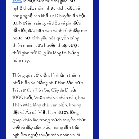
show
 là một bữa tiệc thị giác, nơi 
nghệ thuật múa, nhạc kịch, xiếc và 
công nghệ sân khấu 3D huyền ảo hội 
tụ. Nơi ánh sáng, vũ điệu và giai điệu 
dẫn lối, đưa bạn vào hành trình đầy mê 
hoặc, nơi tình yêu hòa quyện cùng 
thiên nhiên, đưa huyền thoại vượt 
thời gian trở lại giữa lòng Đà Nẵng 
hôm nay.
Thông qua vở diễn, hình ảnh thành 
phố biển Đà Nẵng như Bán đảo Sơn 
Trà, sự tích Tiên Sa, Cây đa Di sản 
1000 tuổi, Voọc chà vá chân nâu, hoa 
Thàn Mát, làng chài ven biển, khung 
dệt và Áo dài Việt Nam được lồng 
ghép khéo léo trong mạch truyện chặt 
chẽ và đầy cảm xúc, mang đến trải 
nghiệm nghệ thuật mãn nhãn và lôi 