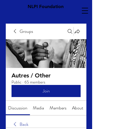
NLPI Foundation
Groups
Autres / Other
Public
·
65 members
Join
Discussion
Media
Members
About
Back