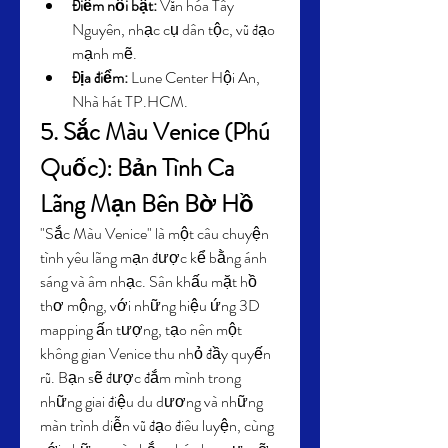
Điểm nổi bật:
 Văn hóa Tây 
Nguyên, nhạc cụ dân tộc, vũ đạo 
mạnh mẽ.
Địa điểm:
 Lune Center Hội An, 
Nhà hát TP.HCM.
5. Sắc Màu Venice (Phú 
Quốc): Bản Tình Ca 
Lãng Mạn Bên Bờ Hồ
"Sắc Màu Venice" là một câu chuyện 
tình yêu lãng mạn được kể bằng ánh 
sáng và âm nhạc. Sân khấu mặt hồ 
thơ mộng, với những hiệu ứng 3D 
mapping ấn tượng, tạo nên một 
không gian Venice thu nhỏ đầy quyến 
rũ. Bạn sẽ được đắm mình trong 
những giai điệu du dương và những 
màn trình diễn vũ đạo điêu luyện, cùng 