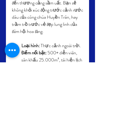
đến thương cảng sầm uất. Bạn sẽ 
không khỏi xúc động trước cảnh rước 
dâu của công chúa Huyền Trân, hay 
trầm trồ trước vẻ đẹp lung linh của 
đêm hội hoa đăng.
Loại hình:
 Thực cảnh ngoài trời.
Điểm nổi bật:
 500+ diễn viên, 
sân khấu 25.000m², tái hiện lịch 
sử – văn hóa Hội An qua 5 
chương.
Địa điểm:
 Công viên Ấn Tượng 
Hội An.
9. Tata Show (Nha 
Trang): Câu Chuyện 
Phép Màu Giữa Vịnh 
Biển