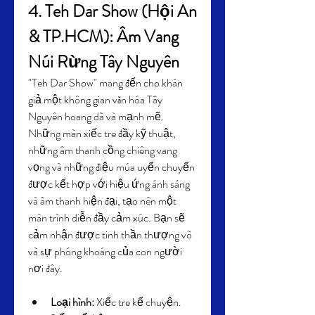
4. Teh Dar Show (Hội An 
& TP.HCM): Âm Vang 
Núi Rừng Tây Nguyên
"Teh Dar Show" mang đến cho khán 
giả một không gian văn hóa Tây 
Nguyên hoang dã và mạnh mẽ. 
Những màn xiếc tre đầy kỹ thuật, 
những âm thanh cồng chiêng vang 
vọng và những điệu múa uyển chuyển 
được kết hợp với hiệu ứng ánh sáng 
và âm thanh hiện đại, tạo nên một 
màn trình diễn đầy cảm xúc. Bạn sẽ 
cảm nhận được tinh thần thượng võ 
và sự phóng khoáng của con người 
nơi đây.
Loại hình:
 Xiếc tre kể chuyện.