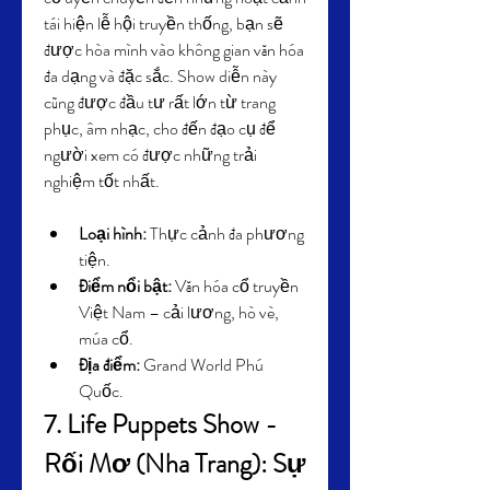
tái hiện lễ hội truyền thống, bạn sẽ 
được hòa mình vào không gian văn hóa 
đa dạng và đặc sắc. Show diễn này 
cũng được đầu tư rất lớn từ trang 
phục, âm nhạc, cho đến đạo cụ để 
người xem có được những trải 
nghiệm tốt nhất.
Loại hình:
 Thực cảnh đa phương 
tiện.
Điểm nổi bật:
 Văn hóa cổ truyền 
Việt Nam – cải lương, hò vè, 
múa cổ.
Địa điểm:
 Grand World Phú 
Quốc.
7. Life Puppets Show - 
Rối Mơ (Nha Trang): Sự 