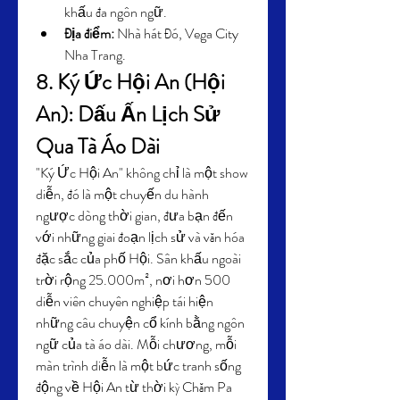
khấu đa ngôn ngữ.
Địa điểm:
 Nhà hát Đó, Vega City 
Nha Trang.
8. Ký Ức Hội An (Hội 
An): Dấu Ấn Lịch Sử 
Qua Tà Áo Dài
"Ký Ức Hội An" không chỉ là một show 
diễn, đó là một chuyến du hành 
ngược dòng thời gian, đưa bạn đến 
với những giai đoạn lịch sử và văn hóa 
đặc sắc của phố Hội. Sân khấu ngoài 
trời rộng 25.000m², nơi hơn 500 
diễn viên chuyên nghiệp tái hiện 
những câu chuyện cổ kính bằng ngôn 
ngữ của tà áo dài. Mỗi chương, mỗi 
màn trình diễn là một bức tranh sống 
động về Hội An từ thời kỳ Chăm Pa 