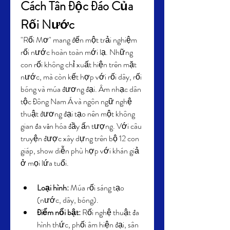
Cách Tân Độc Đáo Của 
Rối Nước
"Rối Mơ" mang đến một trải nghiệm 
rối nước hoàn toàn mới lạ. Những 
con rối không chỉ xuất hiện trên mặt 
nước, mà còn kết hợp với rối dây, rối 
bóng và múa đương đại. Âm nhạc dân 
tộc Đông Nam Á và ngôn ngữ nghệ 
thuật đương đại tạo nên một không 
gian đa văn hóa đầy ấn tượng. Với câu 
truyện được xây dựng trên bộ 12 con 
giáp, show diễn phù hợp với khán giả 
ở mọi lứa tuổi.
Loại hình:
 Múa rối sáng tạo 
(nước, dây, bóng).
Điểm nổi bật:
 Rối nghệ thuật đa 
hình thức, phối âm hiện đại, sân 