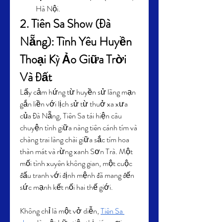
Hà Nội.
2. Tiên Sa Show (Đà 
Nẵng): Tình Yêu Huyền 
Thoại Kỳ Ảo Giữa Trời 
Và Đất
Lấy cảm hứng từ huyền sử lãng mạn 
gắn liền với lịch sử từ thuở xa xưa 
của Đà Nẵng, Tiên Sa tái hiện câu 
chuyện tình giữa nàng tiên cánh tím và 
chàng trai làng chài giữa sắc tím hoa 
thàn mát và rừng xanh Sơn Trà. Một 
mối tình xuyên không gian, một cuộc 
đấu tranh với định mệnh đã mang đến 
sức mạnh kết nối hai thế giới.
Không chỉ là một vở diễn, 
Tiên Sa 