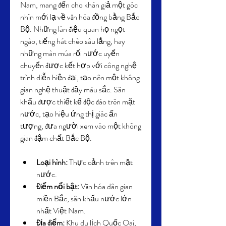
Nam, mang đến cho khán giả một góc 
nhìn mới lạ về văn hóa đồng bằng Bắc 
Bộ. Những làn điệu quan họ ngọt 
ngào, tiếng hát chèo sâu lắng, hay 
những màn múa rối nước uyển 
chuyển được kết hợp với công nghệ 
trình diễn hiện đại, tạo nên một không 
gian nghệ thuật đầy màu sắc. Sân 
khấu được thiết kế độc đáo trên mặt 
nước, tạo hiệu ứng thị giác ấn 
tượng, đưa người xem vào một không 
gian đậm chất Bắc Bộ.
Loại hình:
 Thực cảnh trên mặt 
nước.
Điểm nổi bật:
 Văn hóa dân gian 
miền Bắc, sân khấu nước lớn 
nhất Việt Nam.
Địa điểm:
 Khu du lịch Quốc Oai, 