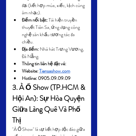
đại (kết hợp múa, xiếc, kịch cùng 
âm nhạc).
Điểm nổi bật:
 Tái hiện truyền 
thuyết Tiên Sa, ứng dụng công 
nghệ sân khấu tương tác đa 
chiều.
Địa điểm:
 Nhà hát Trưng Vương, 
Đà Nẵng.
Thông tin liên hệ đặt vé: 
Website: 
Tiensashow.com
Hotline: 0905.09.09.09
3. À Ố Show (TP.HCM & 
Hội An): Sự Hòa Quyện 
Giữa Làng Quê Và Phố 
Thị
"À Ố Show" là sự kết hợp độc đáo giữa 