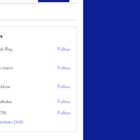
s
sh Roy
Follow
y
i mami
Follow
i
 khoa
Follow
idbaba
Follow
l116
Follow
embers (64)