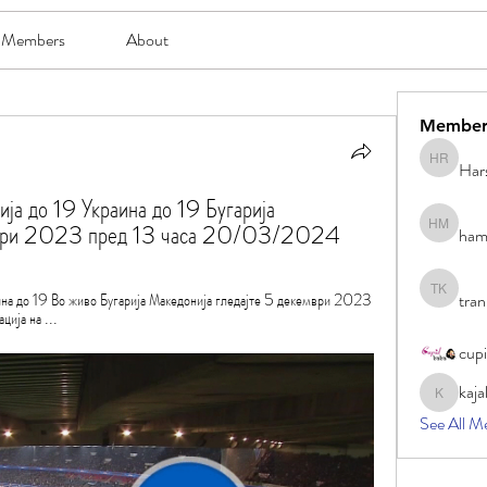
Members
About
Member
Har
Harsh Ro
а до 19 Украина до 19 Бугарија 
ември 2023 пред 13 часа 20/03/2024
ham
hami mam
на до 19 Во живо Бугарија Македонија гледајте 5 декември 2023 
tran
tran khoa
ија на ...
cup
kaja
kajal116
See All M