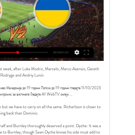
ast week, after Luka Modric, Marcelo, Marco Asensio, Gareth 
 Rodrygo and Andriy Lunin 

 Македонија до 19 години Полска до 19 години гледајте 11/10/2023 
промис за вистината Гледајте A1 WebTV онлајн ...

 but we have to carry on all the same. Richarlison is closer to 
ing back than Dominic. 

 half and Burnley thoroughly deserved a point. Dyche: It was a 
e to Burnley, though Sean Dyche knows his side must add to 