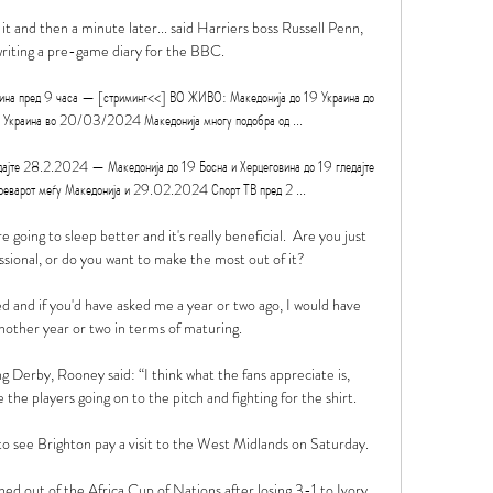
it and then a minute later... said Harriers boss Russell Penn, 
iting a pre-game diary for the BBC.

на пред 9 часа — [стриминг<<] ВО ЖИВО: Македонија до 19 Украина до 
а Украина во 20/03/2024 Македонија многу подобра од ...

дајте 28.2.2024 — Македонија до 19 Босна и Херцеговина до 19 гледајте 
реварот меѓу Македонија и 29.02.2024 Спорт ТВ пред 2 ...

going to sleep better and it's really beneficial.  Are you just 
ional, or do you want to make the most out of it? 

d and if you'd have asked me a year or two ago, I would have 
other year or two in terms of maturing. 

 Derby, Rooney said: “I think what the fans appreciate is, 
the players going on to the pitch and fighting for the shirt.

t to see Brighton pay a visit to the West Midlands on Saturday.

d out of the Africa Cup of Nations after losing 3-1 to Ivory 