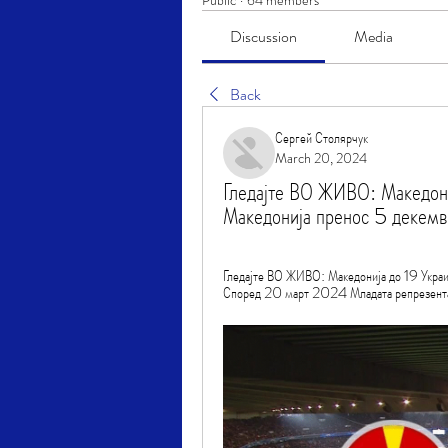
Public
·
64 members
Discussion
Media
Back
Сергей Столярчук
March 20, 2024
Гледајте ВО ЖИВО: Македониј
Македонија пренос 5 дек
Гледајте ВО ЖИВО: Македонија до 19 Украи
Според 20 март 2024 Младата репрезентац