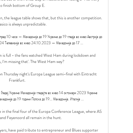
o finish bottom of Group E.  

, the league table shows that, but this is another competition. 
sico is always unpredictable.

часа — Македонија до 19 Украина до 19 гледја во живо Австрија до 
24 Телевизија во живо 24.10.2023 — Македонија до 17 ...

m is full - the fans watched West Ham during lockdown and 
, I'm missing that'. The West Ham way? 

n Thursday night's Europa League semi-final with Eintracht 
Frankfurt. 

ледај Украина Македонија гледајте во живо 14 октомври 2023 Украина 
кедонија до 19 години Полска до 19... Македонија. Италија ...

 in the final four of the Europa Conference League, where AS 
and Feyenoord all remain in the hunt. 

yers, have paid tribute to entrepreneur and Blues supporter 