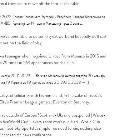
son if they are to move off the foot of the table. 

ри 2023 Според Според него, Бугарија и Република Северна Македонија се 
 ЖИВО: Германија до 19 години Македонија пред 2 дена ...

 we've been able to do some great work and hopefully we'll see 
t out on the field of play.

ive teenager when he joined United from Monaco in 2015 and 
e 79 times in 269 appearances for the club. 

 онлајн 20.11.2023 — Во живо Македонија Англија гледајте 20 ноември 
ија 19 Украина до 19 пренос во живо 30 29.10.2023 — (( ...

lays of solidarity with his homeland, in the wake of Russia's 
 City's Premier League game at Everton on Saturday. 

play outside of Europe?Scotland-Ukraine postponed | Wales-
ven byeWorld Cup - every team who's qualified | World Cup 
s | Get Sky SportsIt's simple: we need to win, nothing else 
Santos told a news conference. 
