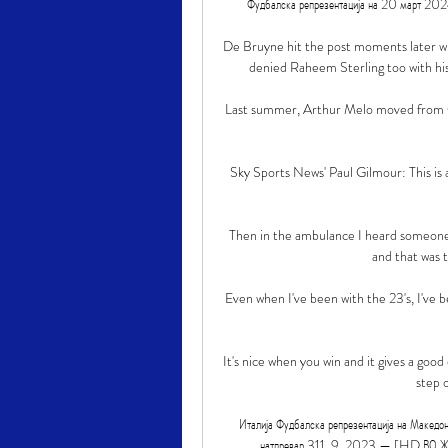
Фудбалска репрезентација на 20 март 20
De Bruyne hit the post moments later whi
denied Raheem Sterling too with his l
Last summer, Arthur Melo moved from Ca
Sky Sports News' Paul Gilmour: This is a
Then in the ambulance I heard someone s
and that was t
Even when I've been with the 23's, I've 
It's nice when you win and it gives a good
step 
Италија Фудбалска репрезентација на Македо
натпревар 311. 9. 2023 — [HD ВО ЖИВО