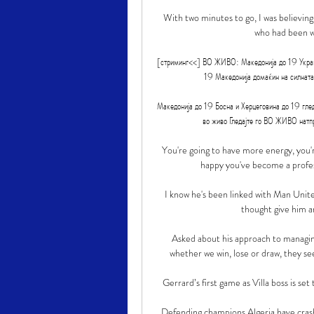
With two minutes to go, I was believing 
who had been wr
[стриминг<<] ВО ЖИВО: Македонија до 19 Украи
19 Македонија домаќин на силнат
Македонија до 19 Босна и Херцеговина до 19 гле
во живо Гледајте го ВО ЖИВО натп
You're going to have more energy, you're 
happy you've become a profess
I know he's been linked with Man Unite
thought give him an
Asked about his approach to managing
whether we win, lose or draw, they see 
Gerrard’s first game as Villa boss is se
Defending champions Algeria have crashe