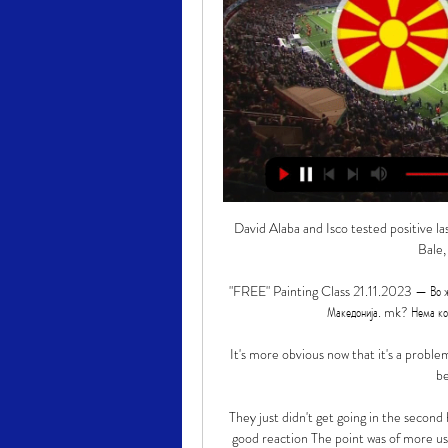
David Alaba and Isco tested positive l
Bale,
"FREE" Painting Class 21.11.2023 — Во живо
Македонија. mk? Нема ком
It's more obvious now that it's a problem
be
They just didn't get going in the second
good reaction The point was of more us