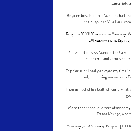
Jamal Edward
Belgium boss Roberto Martinez had also 
the dugout at Villa Park, com
Гледајте го ВО ЖИВО натпреварот Македонија Мак
ЕХФ-шампионатот во Варна, Бугар
Pep Guardiola says Manchester City ap
summer - and admits he feare
Trippier said: I really enjoyed my time 
United, and having worked with Ed
Thomas Tuchel has built, officially, what
goa
More than three-quarters of academy p
Deese Kasinga, who w
Македонија до 19 Украина до 19 пренос [ТЕЛЕ