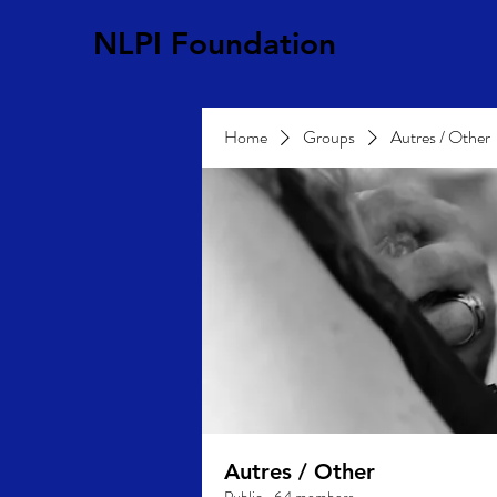
NLPI Foundation
Home
Groups
Autres / Other
Autres / Other