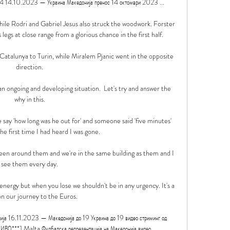
24 14.10.2023 — Украина Македонија пренос 14 октомври 2023 ...

le Rodri and Gabriel Jesus also struck the woodwork. Forster 
egs at close range from a glorious chance in the first half.

talunya to Turin, while Miralem Pjanic went in the opposite 
direction. 

n ongoing and developing situation.  Let's try and answer the 
why in this. 

ay 'how long was he out for' and someone said 'five minutes' 
he first time I had heard I was gone.

been around them and we're in the same building as them and I 
see them every day. 

 energy but when you lose we shouldn't be in any urgency. It's a 
on our journey to the Euros.

нија 16.11.2023 — Македонија до 19 Украина до 19 видео стриминг од 
***] Malta Фудбалска репрезентација на Македонија видео ...
