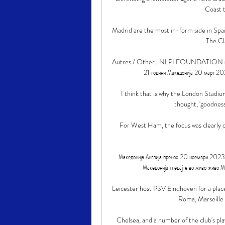
Coast t
Madrid are the most in-form side in Spain
The Cla
Autres / Other | NLPI FOUNDATION пред 10 
21 години Македонија 20 март 20
I think that is why the London Stadiu
thought, 'goodness
For West Ham, the focus was clearly o
Македонија Англија пренос 20 ноември 2023 Г
Македонија гледајте во живо живо Ма
Leicester host PSV Eindhoven for a place
Roma, Marseille 
Chelsea, and a number of the club's pla