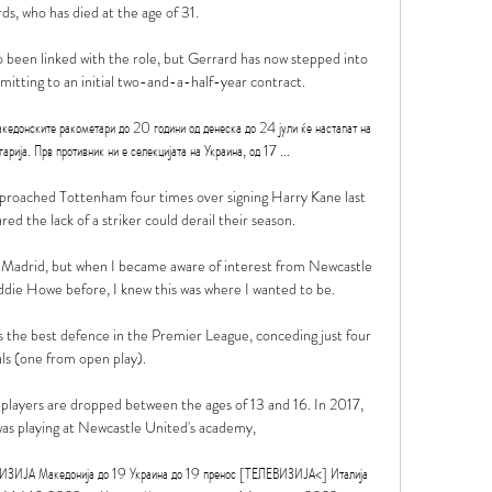
s, who has died at the age of 31. 

been linked with the role, but Gerrard has now stepped into 
mitting to an initial two-and-a-half-year contract.

едонските ракометари до 20 години од денеска до 24 јули ќе настапат на 
ија. Прв противник ни е селекцијата на Украина, од 17 ...

proached Tottenham four times over signing Harry Kane last 
d the lack of a striker could derail their season. 

in Madrid, but when I became aware of interest from Newcastle 
die Howe before, I knew this was where I wanted to be.

 is the best defence in the Premier League, conceding just four 
ls (one from open play). 

layers are dropped between the ages of 13 and 16. In 2017, 
as playing at Newcastle United's academy, 

ВИЗИЈА Македонија до 19 Украина до 19 пренос [ТЕЛЕВИЗИЈА<] Италија 