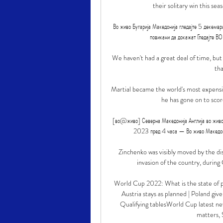
their solitary win this sea
Во живо Бугарија Македонија гледајте 5 декемв
повикани да докажат Гледајте ВО
We haven't had a great deal of time, but
tha
Martial became the world's most expens
he has gone on to scor
[во@живо] Северна Македонија Англија во живо
2023 пред 4 часа — Во живо Македон
Zinchenko was visibly moved by the disp
invasion of the country, during
World Cup 2022: What is the state of 
Austria stays as planned | Poland gi
Qualifying tablesWorld Cup latest new
matters, 