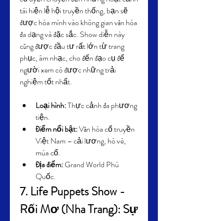
tái hiện lễ hội truyền thống, bạn sẽ 
được hòa mình vào không gian văn hóa 
đa dạng và đặc sắc. Show diễn này 
cũng được đầu tư rất lớn từ trang 
phục, âm nhạc, cho đến đạo cụ để 
người xem có được những trải 
nghiệm tốt nhất.
Loại hình:
 Thực cảnh đa phương 
tiện.
Điểm nổi bật:
 Văn hóa cổ truyền 
Việt Nam – cải lương, hò vè, 
múa cổ.
Địa điểm:
 Grand World Phú 
Quốc.
7. Life Puppets Show - 
Rối Mơ (Nha Trang): Sự 