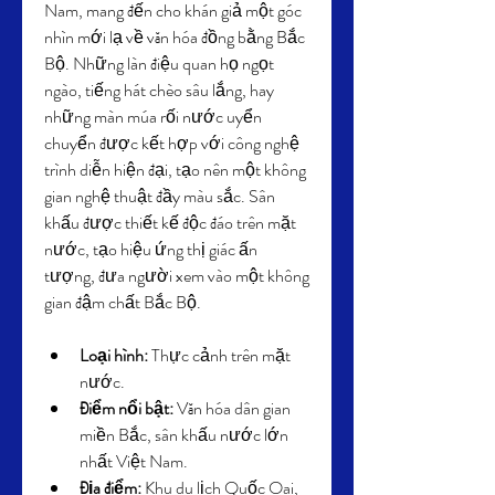
Nam, mang đến cho khán giả một góc 
nhìn mới lạ về văn hóa đồng bằng Bắc 
Bộ. Những làn điệu quan họ ngọt 
ngào, tiếng hát chèo sâu lắng, hay 
những màn múa rối nước uyển 
chuyển được kết hợp với công nghệ 
trình diễn hiện đại, tạo nên một không 
gian nghệ thuật đầy màu sắc. Sân 
khấu được thiết kế độc đáo trên mặt 
nước, tạo hiệu ứng thị giác ấn 
tượng, đưa người xem vào một không 
gian đậm chất Bắc Bộ.
Loại hình:
 Thực cảnh trên mặt 
nước.
Điểm nổi bật:
 Văn hóa dân gian 
miền Bắc, sân khấu nước lớn 
nhất Việt Nam.
Địa điểm:
 Khu du lịch Quốc Oai, 