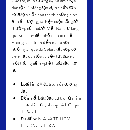
xiếc tre, múa đương đại và âm nhạc 
dân tộc. Những đạo cụ tre nứa đơn 
sơ được biến hóa thành những hình 
ảnh ấn tượng, tái hiện cuộc sống đời 
thường của người Việt Nam từ làng 
quê yên bình đến phố thị náo nhiệt. 
Phong cách trình diễn mang hơi 
hướng Cirque du Soleil, kết hợp với 
âm nhạc dân tộc và điện tử, tạo nên 
một trải nghiệm nghệ thuật đầy mới 
lạ.
Loại hình:
 Xiếc tre, múa đương 
đại.
Điểm nổi bật:
 Đạo cụ tre nứa, âm 
nhạc dân tộc, phong cách Cirque 
du Soleil.
Địa điểm:
 Nhà hát TP.HCM, 
Lune Center Hội An.