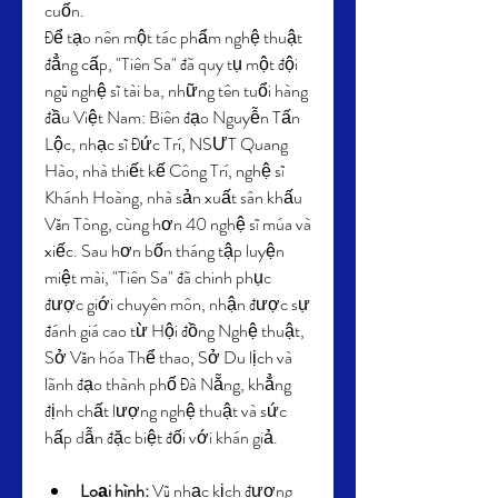
cuốn.
Để tạo nên một tác phẩm nghệ thuật 
đẳng cấp, "Tiên Sa" đã quy tụ một đội 
ngũ nghệ sĩ tài ba, những tên tuổi hàng 
đầu Việt Nam: Biên đạo Nguyễn Tấn 
Lộc, nhạc sĩ Đức Trí, NSƯT Quang 
Hào, nhà thiết kế Công Trí, nghệ sĩ 
Khánh Hoàng, nhà sản xuất sân khấu 
Văn Tòng, cùng hơn 40 nghệ sĩ múa và 
xiếc. Sau hơn bốn tháng tập luyện 
miệt mài, "Tiên Sa" đã chinh phục 
được giới chuyên môn, nhận được sự 
đánh giá cao từ Hội đồng Nghệ thuật, 
Sở Văn hóa Thể thao, Sở Du lịch và 
lãnh đạo thành phố Đà Nẵng, khẳng 
định chất lượng nghệ thuật và sức 
hấp dẫn đặc biệt đối với khán giả.
Loại hình:
 Vũ nhạc kịch đương 