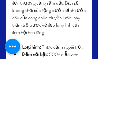
đến thương cảng sầm uất. Bạn sẽ 
không khỏi xúc động trước cảnh rước 
dâu của công chúa Huyền Trân, hay 
trầm trồ trước vẻ đẹp lung linh của 
đêm hội hoa đăng.
Loại hình:
 Thực cảnh ngoài trời.
Điểm nổi bật:
 500+ diễn viên, 
sân khấu 25.000m², tái hiện lịch 
sử – văn hóa Hội An qua 5 
chương.
Địa điểm:
 Công viên Ấn Tượng 
Hội An.
9. Tata Show (Nha 
Trang): Câu Chuyện 
Phép Màu Giữa Vịnh 
Biển