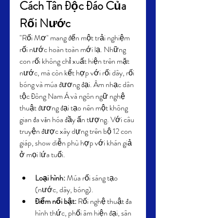
Cách Tân Độc Đáo Của 
Rối Nước
"Rối Mơ" mang đến một trải nghiệm 
rối nước hoàn toàn mới lạ. Những 
con rối không chỉ xuất hiện trên mặt 
nước, mà còn kết hợp với rối dây, rối 
bóng và múa đương đại. Âm nhạc dân 
tộc Đông Nam Á và ngôn ngữ nghệ 
thuật đương đại tạo nên một không 
gian đa văn hóa đầy ấn tượng. Với câu 
truyện được xây dựng trên bộ 12 con 
giáp, show diễn phù hợp với khán giả 
ở mọi lứa tuổi.
Loại hình:
 Múa rối sáng tạo 
(nước, dây, bóng).
Điểm nổi bật:
 Rối nghệ thuật đa 
hình thức, phối âm hiện đại, sân 