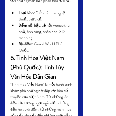
với những màn bắn pháo hoa rực rỡ.
Loại hình:
 Diễu hành – nghệ 
thuật thực cảnh.
Điểm nổi bật:
 Lễ hội Venice thu 
nhỏ, ánh sáng, pháo hoa, 3D 
mapping.
Địa điểm:
 Grand World Phú 
Quốc.
6. Tinh Hoa Việt Nam 
(Phú Quốc): Tinh Túy 
Văn Hóa Dân Gian
"Tinh Hoa Việt Nam" là một hành trình 
khám phá những nét đẹp văn hóa cổ 
truyền của Việt Nam. Từ những làn 
điệu cải lương ngọt ngào đến những 
điệu hò vè dí dỏm, từ những màn múa 
cổ uyển chuyển đến những hoạt cảnh 