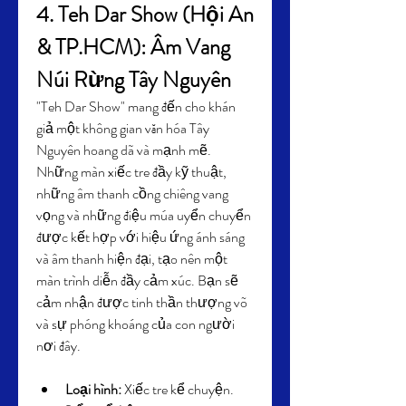
4. Teh Dar Show (Hội An 
& TP.HCM): Âm Vang 
Núi Rừng Tây Nguyên
"Teh Dar Show" mang đến cho khán 
giả một không gian văn hóa Tây 
Nguyên hoang dã và mạnh mẽ. 
Những màn xiếc tre đầy kỹ thuật, 
những âm thanh cồng chiêng vang 
vọng và những điệu múa uyển chuyển 
được kết hợp với hiệu ứng ánh sáng 
và âm thanh hiện đại, tạo nên một 
màn trình diễn đầy cảm xúc. Bạn sẽ 
cảm nhận được tinh thần thượng võ 
và sự phóng khoáng của con người 
nơi đây.
Loại hình:
 Xiếc tre kể chuyện.