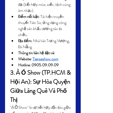
đại (kết hợp múa, xiếc, kịch cùng 
âm nhạc).
Điểm nổi bật:
 Tái hiện truyền 
thuyết Tiên Sa, ứng dụng công 
nghệ sân khấu tương tác đa 
chiều.
Địa điểm:
 Nhà hát Trưng Vương, 
Đà Nẵng.
Thông tin liên hệ đặt vé: 
Website: 
Tiensashow.com
Hotline: 0905.09.09.09
3. À Ố Show (TP.HCM & 
Hội An): Sự Hòa Quyện 
Giữa Làng Quê Và Phố 
Thị
"À Ố Show" là sự kết hợp độc đáo giữa 