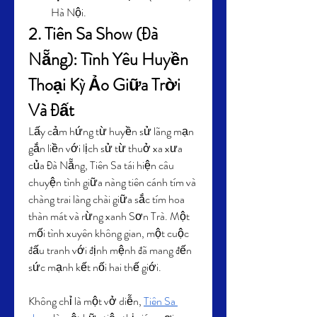
Hà Nội.
2. Tiên Sa Show (Đà 
Nẵng): Tình Yêu Huyền 
Thoại Kỳ Ảo Giữa Trời 
Và Đất
Lấy cảm hứng từ huyền sử lãng mạn 
gắn liền với lịch sử từ thuở xa xưa 
của Đà Nẵng, Tiên Sa tái hiện câu 
chuyện tình giữa nàng tiên cánh tím và 
chàng trai làng chài giữa sắc tím hoa 
thàn mát và rừng xanh Sơn Trà. Một 
mối tình xuyên không gian, một cuộc 
đấu tranh với định mệnh đã mang đến 
sức mạnh kết nối hai thế giới.
Không chỉ là một vở diễn, 
Tiên Sa 