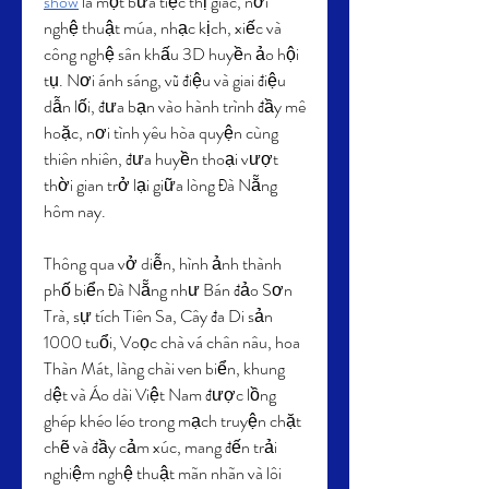
show
 là một bữa tiệc thị giác, nơi 
nghệ thuật múa, nhạc kịch, xiếc và 
công nghệ sân khấu 3D huyền ảo hội 
tụ. Nơi ánh sáng, vũ điệu và giai điệu 
dẫn lối, đưa bạn vào hành trình đầy mê 
hoặc, nơi tình yêu hòa quyện cùng 
thiên nhiên, đưa huyền thoại vượt 
thời gian trở lại giữa lòng Đà Nẵng 
hôm nay.
Thông qua vở diễn, hình ảnh thành 
phố biển Đà Nẵng như Bán đảo Sơn 
Trà, sự tích Tiên Sa, Cây đa Di sản 
1000 tuổi, Voọc chà vá chân nâu, hoa 
Thàn Mát, làng chài ven biển, khung 
dệt và Áo dài Việt Nam được lồng 
ghép khéo léo trong mạch truyện chặt 
chẽ và đầy cảm xúc, mang đến trải 
nghiệm nghệ thuật mãn nhãn và lôi 