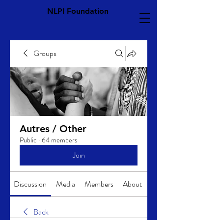
NLPI Foundation
Groups
Autres / Other
Public
·
64 members
Join
Discussion
Media
Members
About
Back