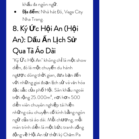
khấu đa ngôn ngữ.
Địa điểm:
 Nhà hát Đó, Vega City 
Nha Trang.
8. Ký Ức Hội An (Hội 
An): Dấu Ấn Lịch Sử 
Qua Tà Áo Dài
"Ký Ức Hội An" không chỉ là một show 
diễn, đó là một chuyến du hành 
ngược dòng thời gian, đưa bạn đến 
với những giai đoạn lịch sử và văn hóa 
đặc sắc của phố Hội. Sân khấu ngoài 
trời rộng 25.000m², nơi hơn 500 
diễn viên chuyên nghiệp tái hiện 
những câu chuyện cổ kính bằng ngôn 
ngữ của tà áo dài. Mỗi chương, mỗi 
màn trình diễn là một bức tranh sống 
động về Hội An từ thời kỳ Chăm Pa 