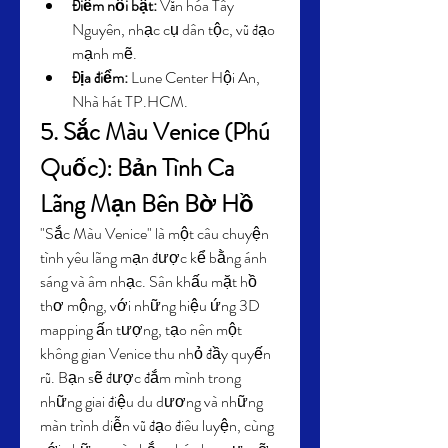
Điểm nổi bật:
 Văn hóa Tây 
Nguyên, nhạc cụ dân tộc, vũ đạo 
mạnh mẽ.
Địa điểm:
 Lune Center Hội An, 
Nhà hát TP.HCM.
5. Sắc Màu Venice (Phú 
Quốc): Bản Tình Ca 
Lãng Mạn Bên Bờ Hồ
"Sắc Màu Venice" là một câu chuyện 
tình yêu lãng mạn được kể bằng ánh 
sáng và âm nhạc. Sân khấu mặt hồ 
thơ mộng, với những hiệu ứng 3D 
mapping ấn tượng, tạo nên một 
không gian Venice thu nhỏ đầy quyến 
rũ. Bạn sẽ được đắm mình trong 
những giai điệu du dương và những 
màn trình diễn vũ đạo điêu luyện, cùng 