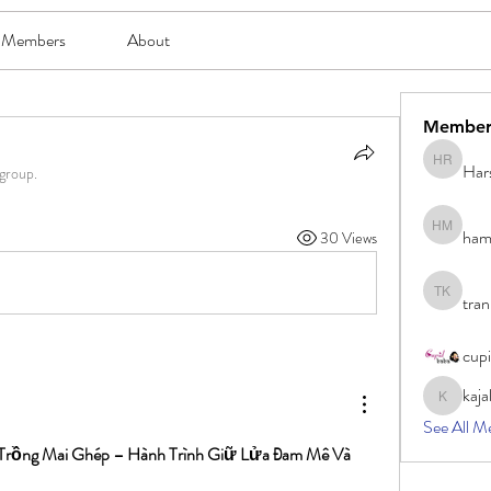
Members
About
Member
Har
Harsh Ro
 group.
ham
30 Views
hami mam
tran
tran khoa
cup
kaja
kajal116
See All M
Trồng Mai Ghép – Hành Trình Giữ Lửa Đam Mê Và 