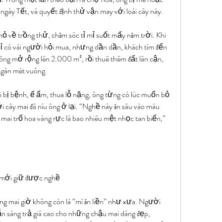
ngày Tết, và quyết định thử vận may với loài cây này.
 về trồng thử, chăm sóc tỉ mỉ suốt mấy năm trời. Khi 
ỉ có vài người hỏi mua, nhưng dần dần, khách tìm đến 
ông mở rộng lên 2.000 m², rồi thuê thêm đất lân cận, 
gàn mét vuông.
bị bệnh, ế ẩm, thua lỗ nặng, ông từng có lúc muốn bỏ 
i cây mai đã níu ông ở lại. “Nghề này ăn sâu vào máu 
 mai trổ hoa vàng rực là bao nhiêu mệt nhọc tan biến,” 
 mới giữ được nghề
 mai giờ không còn là “mì ăn liền” như xưa. Người 
ẵn sàng trả giá cao cho những chậu mai dáng đẹp, 