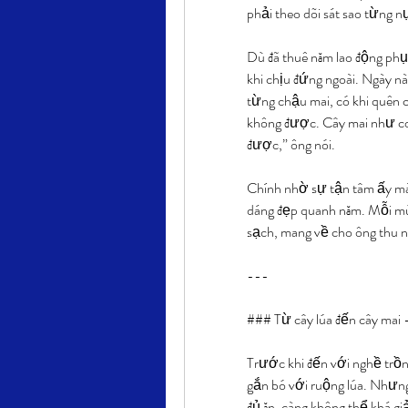
phải theo dõi sát sao từng n
Dù đã thuê năm lao động phụ
khi chịu đứng ngoài. Ngày nà
từng chậu mai, có khi quên c
không được. Cây mai như co
được,” ông nói.
Chính nhờ sự tận tâm ấy mà 
dáng đẹp quanh năm. Mỗi mù
sạch, mang về cho ông thu 
---
### Từ cây lúa đến cây mai 
Trước khi đến với nghề trồn
gắn bó với ruộng lúa. Nhưng 
đủ ăn, càng không thể khá gi