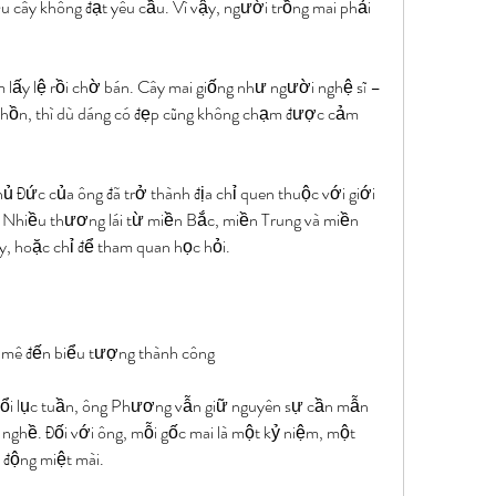
 cây không đạt yêu cầu. Vì vậy, người trồng mai phải 
 lấy lệ rồi chờ bán. Cây mai giống như người nghệ sĩ – 
 hồn, thì dù dáng có đẹp cũng không chạm được cảm 
 Đức của ông đã trở thành địa chỉ quen thuộc với giới 
 Nhiều thương lái từ miền Bắc, miền Trung và miền 
y, hoặc chỉ để tham quan học hỏi.
 mê đến biểu tượng thành công
uổi lục tuần, ông Phương vẫn giữ nguyên sự cần mẫn 
nghề. Đối với ông, mỗi gốc mai là một kỷ niệm, một 
 động miệt mài.