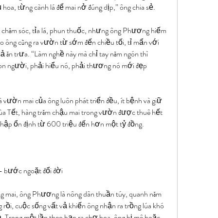
ụ hoa, từng cành lá để mai nở đúng dịp,” ông chia sẻ.
 chăm sóc, tỉa lá, phun thuốc, nhưng ông Phương hiếm 
o ông cũng ra vườn từ sớm đến chiều tối, tỉ mẩn với 
ả ăn trưa. “Làm nghề này mà chỉ tay năm ngón thì 
n người, phải hiểu nó, phải thương nó mới đẹp 
vườn mai của ông luôn phát triển đều, ít bệnh và giữ 
a Tết, hàng trăm chậu mai trong vườn được thuê hết 
nhập ổn định từ 600 triệu đến hơn một tỷ đồng.
– bước ngoặt đổi đời
g mai, ông Phương là nông dân thuần túy, quanh năm 
rồi, cuộc sống vất vả khiến ông nhận ra trồng lúa khó 
ả. Trong một lần theo bạn ra chợ hoa, ông bị mê hoặc 