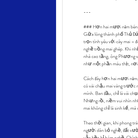
---
### Hơn hai mươi năm bén 
Giữa lòng thành phố Thủ Đứ
trọn tình yêu với cây mai –
nghề trồng mai ghép. Khi n
nhà cao tầng, ông Phương vẫ
như một phần máu thịt, nơi
Cách đây hơn hai mươi năm, 
có vài chậu mai vàng trước 
mình. Ban đầu, chỉ là vài ch
Nhưng rồi, niềm vui nhìn n
mai không chỉ là sinh kế, mà
Theo thời gian, khi phong trà
người dân bỏ nghề, đất vườ
vẫn bền bỉ bám nghề. Chính s