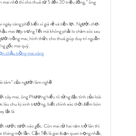
n mai nhỏ thì cho thuê từ 5 đến 20 triệu đồng,” ông 
ngày càng phổ biến vì giá rẻ và tiện lợi. Người chơi 
 chậu mai đẹp trưng Tết mà không phải lo chăm sóc sau 
gười trồng mai, hình thức cho thuê giúp duy trì nguồn 
ng gốc mai quý.
ọn chậu trồng mai vàng
cái tâm” của người làm nghề
 cây mai, ông Phương hiểu rõ từng đặc tính của loài 
c làu chu kỳ sinh trưởng, biết chính xác thời điểm bón 
y lặt lá.
ới nước tưới vào gốc. Còn mai từ hai năm trở lên thì 
i tháng một lần. Cận Tết là giai đoạn quan trọng nhất, 