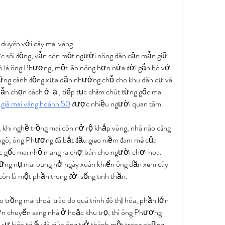
duyên với cây mai vàng
c sôi động, vẫn còn một người nông dân cần mẫn giữ 
 đó là ông Phương, một lão nông hơn nửa đời gắn bó với 
hững cánh đồng xưa dần nhường chỗ cho khu dân cư và 
n chọn cách ở lại, tiếp tục chăm chút từng gốc mai 
 
giá mai vàng hoành 50
 được nhiều người quan tâm.
khi nghề trồng mai còn nở rộ khắp vùng, nhà nào cũng 
ngõ, ông Phương đã bắt đầu gieo niềm đam mê của 
ục gốc mai nhỏ mang ra chợ bán cho người chơi hoa. 
hững nụ mai bung nở ngày xuân khiến ông dần xem cây 
 còn là một phần trong đời sống tinh thần.
o trồng mai thoái trào do quá trình đô thị hóa, phần lớn 
n chuyển sang nhà ở hoặc khu trọ, thì ông Phương 
ự kiên trì ấy đã giúp ông trở thành một trong những 