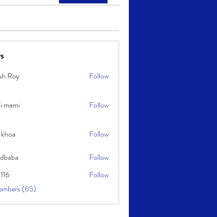
s
sh Roy
Follow
y
i mami
Follow
i
 khoa
Follow
idbaba
Follow
l116
Follow
embers (65)