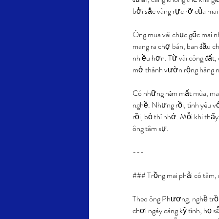
bởi sắc vàng rực rỡ của mai 
Ông mua vài chục gốc mai nhỏ
mang ra chợ bán, ban đầu ch
nhiều hơn. Từ vài công đất, 
mở thành vườn rộng hàng n
Có những năm mất mùa, mai 
nghề. Nhưng rồi, tình yêu vớ
rồi, bỏ thì nhớ. Mỗi khi thấy
ông tâm sự.
---
### Trồng mai phải có tâm,
Theo ông Phương, nghề trồng
chơi ngày càng kỹ tính, họ s