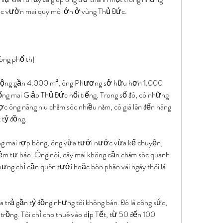
ợc vườn mai quy mô lớn ở vùng Thủ Đức.
òng phố thị
rộng gần 4.000 m², ông Phương sở hữu hơn 1.000 
ống mai Giảo Thủ Đức nổi tiếng. Trong số đó, có những 
c ông nâng niu chăm sóc nhiều năm, có giá lên đến hàng 
 tỷ đồng.
g mai rợp bóng, ông vừa tưới nước vừa kể chuyện, 
ềm tự hào. Ông nói, cây mai không cần chăm sóc quanh 
ưng chỉ cần quên tưới hoặc bón phân vài ngày thôi là 
 trả gần tỷ đồng nhưng tôi không bán. Đó là công sức, 
trồng. Tôi chỉ cho thuê vào dịp Tết, từ 50 đến 100 