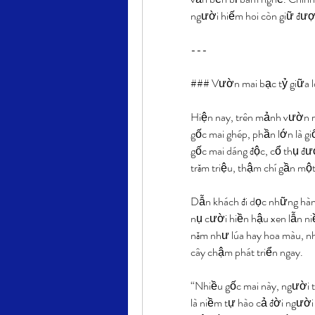
người hiếm hoi còn giữ đư
---
### Vườn mai bạc tỷ giữa l
Hiện nay, trên mảnh vườn 
gốc mai ghép, phần lớn là gi
gốc mai dáng độc, cổ thụ đượ
trăm triệu, thậm chí gần một
Dẫn khách đi dọc những hàn
nụ cười hiền hậu xen lẫn ni
năm như lúa hay hoa màu, nh
cây chậm phát triển ngay.
“Nhiều gốc mai này, người ta
là niềm tự hào cả đời người 