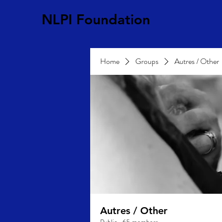
NLPI Foundation
Home
Groups
Autres / Other
Autres / Other