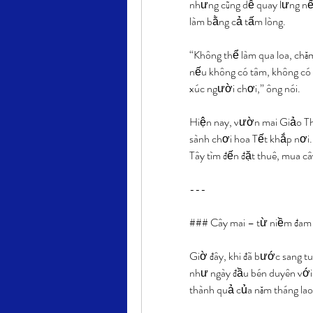
nhưng cũng dễ quay lưng nếu
làm bằng cả tấm lòng.
“Không thể làm qua loa, chăm
nếu không có tâm, không có
xúc người chơi,” ông nói.
Hiện nay, vườn mai Giảo Thủ
sành chơi hoa Tết khắp nơi.
Tây tìm đến đặt thuê, mua câ
---
### Cây mai – từ niềm đam
Giờ đây, khi đã bước sang t
như ngày đầu bén duyên với 
thành quả của năm tháng lao