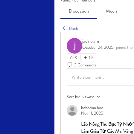
Public
·
65 members
Discussion
Media
Back
jack elam
October 24, 2025
·
joined the
0
3 Comments
Write a comment...
Sort by:
Newest
hohoaian hoo
Nov 11, 2025
Lão Nông Thu Bạc Tỷ Nhờ 
Làm Giàu Từ Cây Mai Vàng