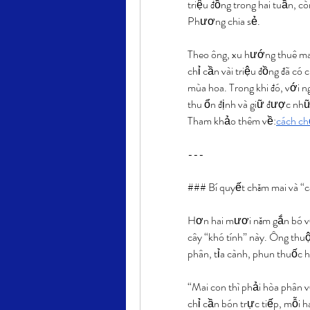
triệu đồng trong hai tuần, cò
Phương chia sẻ.
Theo ông, xu hướng thuê mai 
chỉ cần vài triệu đồng đã có
mùa hoa. Trong khi đó, với n
thu ổn định và giữ được nhữ
Tham khảo thêm về:
cách ch
---
### Bí quyết chăm mai và “
Hơn hai mươi năm gắn bó với
cây “khó tính” này. Ông thuộ
phân, tỉa cành, phun thuốc ha
“Mai con thì phải hòa phân v
chỉ cần bón trực tiếp, mỗi ha