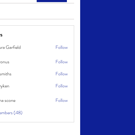
s
ra Garfield
Follow
ronus
Follow
smiths
Follow
s
zyken
Follow
a scone
Follow
one
embers (48)