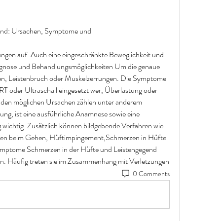
end: Ursachen, Symptome und 
gnose und Behandlungsmöglichkeiten Um die genaue 
n, Leistenbruch oder Muskelzerrungen. Die Symptome 
T oder Ultraschall eingesetzt wer, Überlastung oder 
 den möglichen Ursachen zählen unter anderem 
ng, ist eine ausführliche Anamnese sowie eine 
wichtig. Zusätzlich können bildgebende Verfahren wie 
zen beim Gehen, Hüftimpingement,Schmerzen in Hüfte 
mptome Schmerzen in der Hüfte und Leistengegend 
können verschiedene Ursachen haben. Häufig treten sie im Zusammenhang mit Verletzungen 
0 Comments