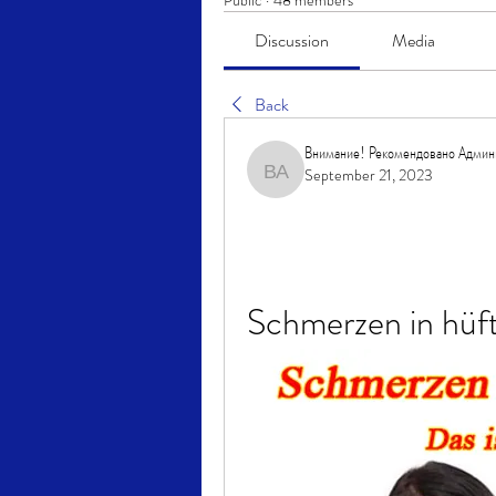
Public
·
48 members
Discussion
Media
Back
Внимание! Рекомендовано Админ
September 21, 2023
Внимание! Рекомендовано Админ
Schmerzen in hüf